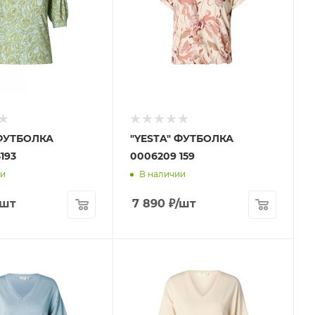
 ФУТБОЛКА
"YESTA" ФУТБОЛКА
193
0006209 159
ии
В наличии
/шт
7 890
₽
/шт