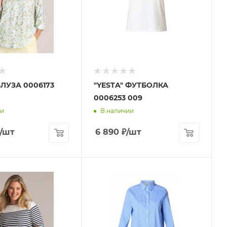
БЛУЗА 0006173
"YESTA" ФУТБОЛКА
0006253 009
ии
В наличии
/шт
6 890
₽
/шт