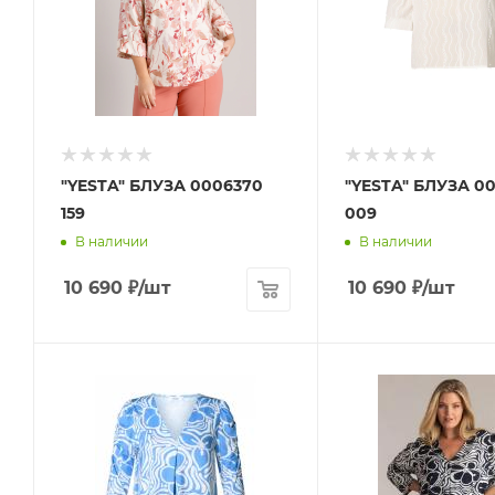
"YESTA" БЛУЗА 0006370
"YESTA" БЛУЗА 00
159
009
В наличии
В наличии
10 690
₽
/шт
10 690
₽
/шт