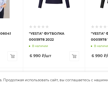
006041
"YESTA" ФУТБОЛКА
"YESTA"
0005978 2022
0005978 
В наличии
В налич
6 990
₽
/шт
6 990
₽
а. Продолжая использовать сайт, вы соглашаетесь с нашим