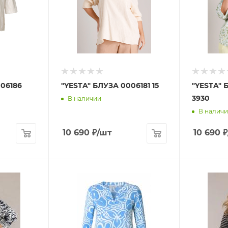
06186
"YESTA" БЛУЗА 0006181 15
"YESTA" 
3930
В наличии
В налич
10 690
₽
/шт
10 690
₽