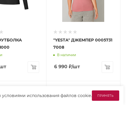
 ФУТБОЛКА
"YESTA" ДЖЕМПЕР 0005731
1000
7008
ии
В наличии
/шт
6 990
₽
/шт
и
условиями использования
файлов cookie.
ПРИНЯТЬ