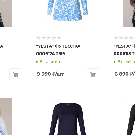
КА
"YESTA" ФУТБОЛКА
"YESTA"
0006124 2519
0006118 2
В наличии
В налич
9 990
₽
/шт
6 890
₽