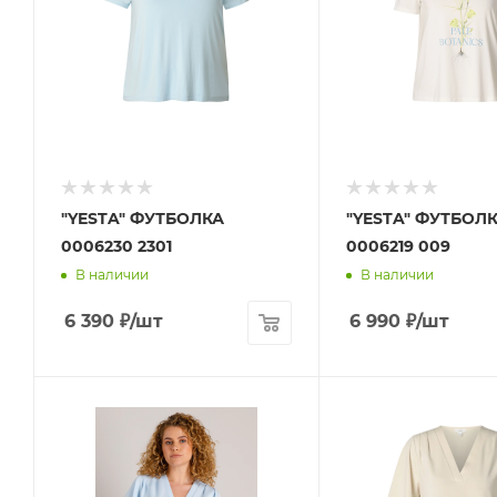
"YESTA" ФУТБОЛКА
"YESTA" ФУТБОЛ
0006230 2301
0006219 009
В наличии
В наличии
6 390
₽
/шт
6 990
₽
/шт