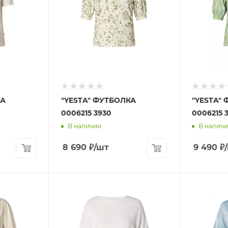
КА
"YESTA" ФУТБОЛКА
"YESTA"
0006215 3930
0006215 3
В наличии
В налич
8 690
₽
/шт
9 490
₽