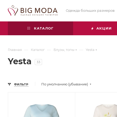
Одежда больших размеров
КАТАЛОГ
АКЦИИ
—
—
—
Главная
Каталог
Блузы, топы
Yesta
Yesta
33
По умолчанию (убывание)
ФИЛЬТР