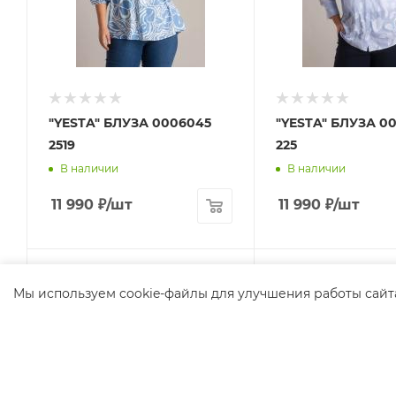
"YESTA" БЛУЗА 0006045
"YESTA" БЛУЗА 0
2519
225
В наличии
В наличии
11 990
₽
/шт
11 990
₽
/шт
Мы используем cookie-файлы для улучшения работы сайт