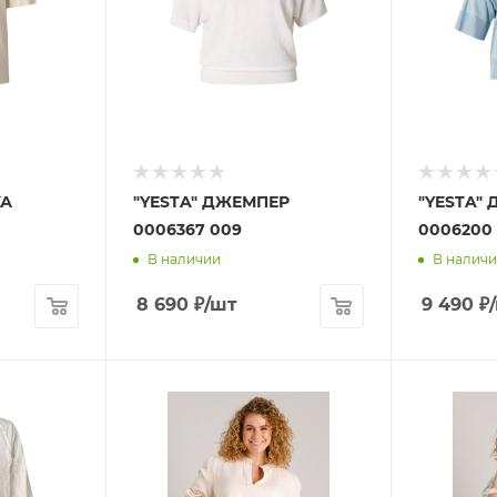
КА
"YESTA" ДЖЕМПЕР
"YESTA"
0006367 009
0006200 
В наличии
В налич
8 690
₽
/шт
9 490
₽