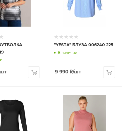
 ФУТБОЛКА
"YESTA" БЛУЗА 006240 225
19
В наличии
ии
/шт
9 990
₽
/шт