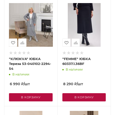
"КЛЮКVА" ЮБКА
"FEMME" ЮБКА
Тереза 53-040102-2294-
60337.1.36BF
54
В наличии
В наличии
6 990
₽
/шт
8 290
₽
/шт
В КОРЗИНУ
В КОРЗИНУ