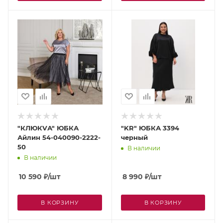
"КЛЮКVА" ЮБКА
"KR" ЮБКА 3394
Айлин 54-040090-2222-
черный
50
В наличии
В наличии
10 590
₽
/шт
8 990
₽
/шт
В КОРЗИНУ
В КОРЗИНУ