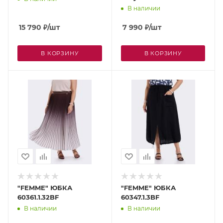
В наличии
15 790
₽
/шт
7 990
₽
/шт
В КОРЗИНУ
В КОРЗИНУ
"FEMME" ЮБКА
"FEMME" ЮБКА
60361.1.32BF
60347.1.3BF
В наличии
В наличии