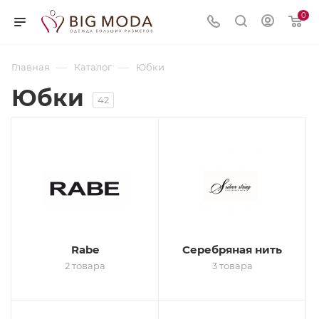
0
—
—
Главная
Каталог
Юбки
Юбки
42
Rabe
Серебряная нить
2 товара
3 товара