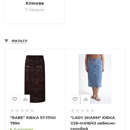
Клюква
7 товаров
ФИЛЬТР
"RABE" ЮБКА 57-111141
"LADY SHARM" ЮБКА
7694
V26-m416/43 небесно-
голубой
В наличии