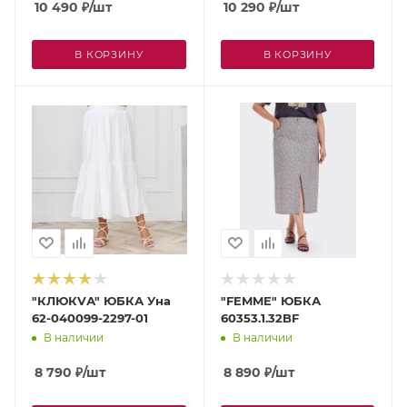
10 490
₽
/шт
10 290
₽
/шт
В КОРЗИНУ
В КОРЗИНУ
"КЛЮКVА" ЮБКА Уна
"FEMME" ЮБКА
62-040099-2297-01
60353.1.32BF
В наличии
В наличии
8 790
₽
/шт
8 890
₽
/шт