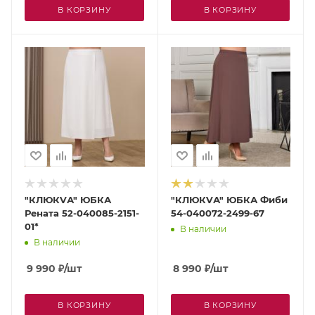
В КОРЗИНУ
В КОРЗИНУ
"КЛЮКVА" ЮБКА
"КЛЮКVА" ЮБКА Фиби
Рената 52-040085-2151-
54-040072-2499-67
01*
В наличии
В наличии
9 990
₽
/шт
8 990
₽
/шт
В КОРЗИНУ
В КОРЗИНУ