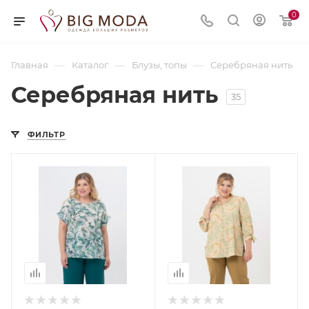
0
—
—
—
Главная
Каталог
Блузы, топы
Серебряная нить
Серебряная нить
35
ФИЛЬТР