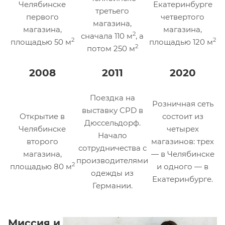
Челябинске
Екатеринбурге
третьего
первого
четвертого
магазина,
магазина,
магазина,
2
сначала 110 м
, а
2
2
площадью 50 м
площадью 120 м
2
потом 250 м
2008
2011
2020
Поездка на
Розничная сеть
выставку CPD в
Открытие в
состоит из
Дюссельдорф.
Челябинске
четырех
Начало
второго
магазинов: трех
сотрудничества с
магазина,
— в Челябинске
производителями
2
площадью 80 м
и одного — в
одежды из
Екатеринбурге.
Германии.
Миссия и