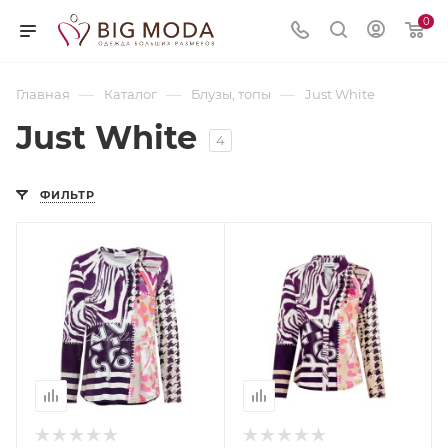
0
—
—
—
Главная
Каталог
Блузы, топы
Just White
Just White
4
ФИЛЬТР