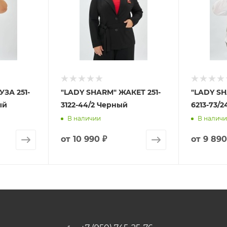
ЗА 251-
"LADY SHARM" ЖАКЕТ 251-
"LADY SH
ый
3122-44/2 Черный
6213-73/
В наличии
В налич
от
10 990 ₽
от
9 890