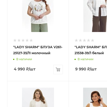
"LADY SHARM" БЛУЗА V261-
"LADY SHARM" БЛУ
25127-35/11 молочный
21538-39/1 белый
В наличии
В наличии
4 990
₽
/шт
9 990
₽
/шт