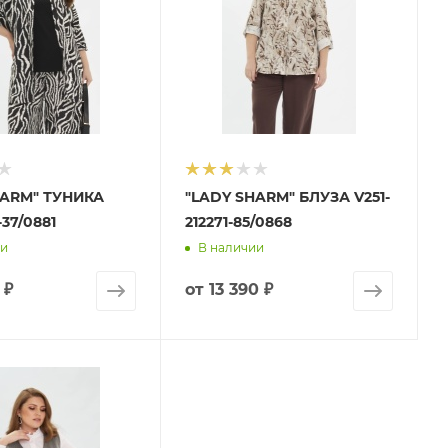
HARM" ТУНИКА
"LADY SHARM" БЛУЗА V251-
-37/0881
212271-85/0868
ии
В наличии
 ₽
от
13 390 ₽