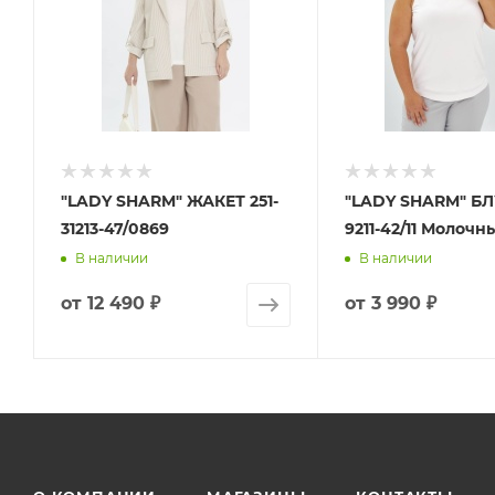
"LADY SHARM" ЖАКЕТ 251-
"LADY SHARM" БЛУ
31213-47/0869
9211-42/11 Молочн
В наличии
В наличии
от
12 490 ₽
от
3 990 ₽