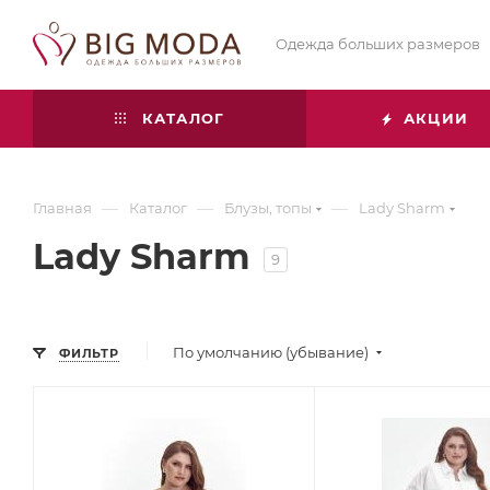
Одежда больших размеров
КАТАЛОГ
АКЦИИ
—
—
—
Главная
Каталог
Блузы, топы
Lady Sharm
Lady Sharm
9
По умолчанию (убывание)
ФИЛЬТР