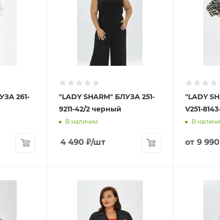
ЗА 261-
"LADY SHARM" БЛУЗА 251-
"LADY S
9211-42/2 черный
V251-8143
В наличии
В налич
4 490
₽
/шт
от
9 990