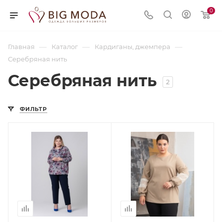
0
—
—
—
Главная
Каталог
Кардиганы, джемпера
Серебряная нить
Серебряная нить
2
ФИЛЬТР