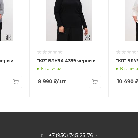
 серый
"KR" БЛУЗА 4389 черный
"KR" БЛУ
В наличии
В налич
8 990
₽
/шт
10 490
₽
+7 (950) 745-25-76