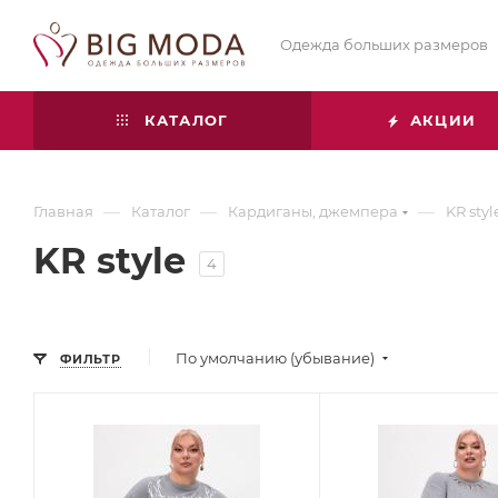
Одежда больших размеров
КАТАЛОГ
АКЦИИ
—
—
—
Главная
Каталог
Кардиганы, джемпера
KR styl
KR style
4
По умолчанию (убывание)
ФИЛЬТР