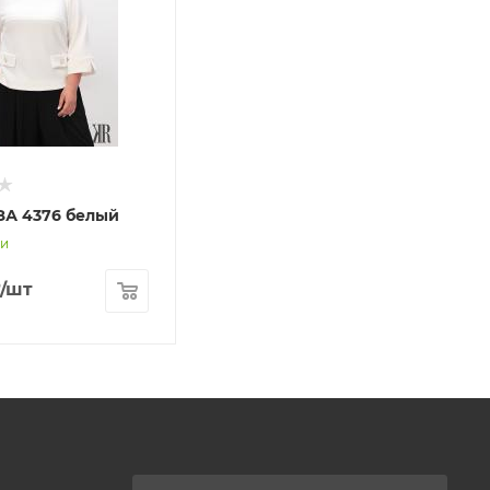
ЗА 4376 белый
ии
/шт