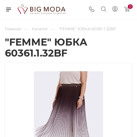
0
—
—
Главная
Каталог
"FEMME" ЮБКА 60361.1.32BF
"FEMME" ЮБКА
60361.1.32BF