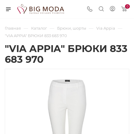
0
—
—
—
—
Главная
Каталог
Брюки, шорты
Via Appia
"VIA APPIA" БРЮКИ 833 683 970
"VIA APPIA" БРЮКИ 833
683 970