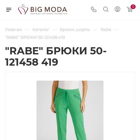
0
—
—
—
—
Главная
Каталог
Брюки, шорты
Rabe
"RABE" БРЮКИ 50-121458 419
"RABE" БРЮКИ 50-
121458 419