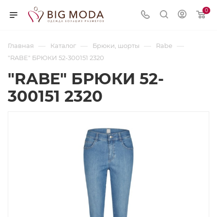
0
—
—
—
—
Главная
Каталог
Брюки, шорты
Rabe
"RABE" БРЮКИ 52-300151 2320
"RABE" БРЮКИ 52-
300151 2320