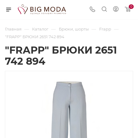
0
—
—
—
—
Главная
Каталог
Брюки, шорты
Frapp
"FRAPP" БРЮКИ 2651 742 894
"FRAPP" БРЮКИ 2651
742 894