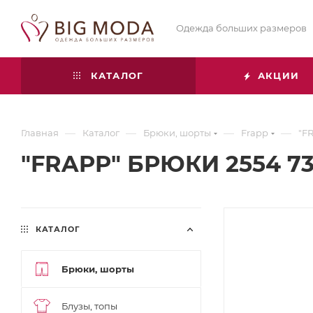
Одежда больших размеров
КАТАЛОГ
АКЦИИ
—
—
—
—
Главная
Каталог
Брюки, шорты
Frapp
"F
"FRAPP" БРЮКИ 2554 73
КАТАЛОГ
Брюки, шорты
Блузы, топы