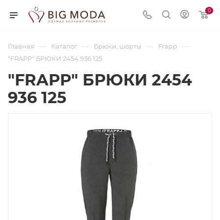
0
—
—
—
—
Главная
Каталог
Брюки, шорты
Frapp
"FRAPP" БРЮКИ 2454 936 125
"FRAPP" БРЮКИ 2454
936 125