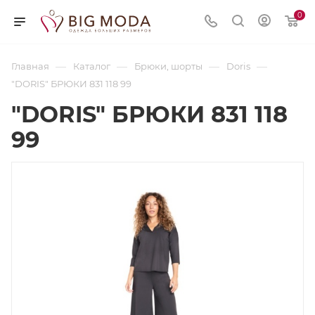
0
—
—
—
—
Главная
Каталог
Брюки, шорты
Doris
"DORIS" БРЮКИ 831 118 99
"DORIS" БРЮКИ 831 118
99