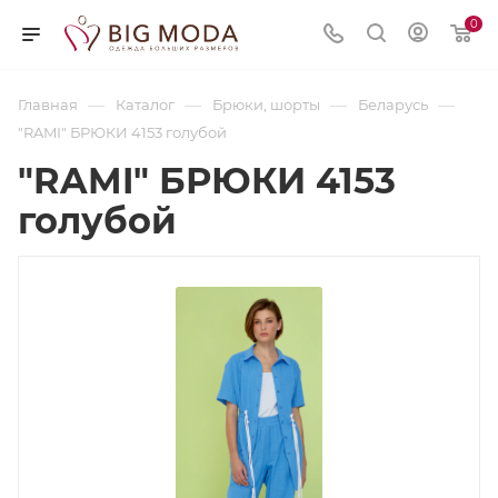
0
—
—
—
—
Главная
Каталог
Брюки, шорты
Беларусь
"RAMI" БРЮКИ 4153 голубой
"RAMI" БРЮКИ 4153
голубой