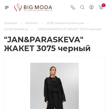
0
—
—
—
Главная
Каталог
2026 Новая коллекция
—
Jan&Paraskeva
"JAN&PARASKEVA" ЖАКЕТ 3075 черный
"JAN&PARASKEVA"
ЖАКЕТ 3075 черный