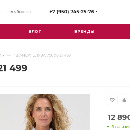
+7 (950) 745-25-76
Челябинск
БЛОГ
БРЕНДЫ
—
A
"BIANCA" БЛУЗА 75008 21 499
1 499
12 89
В наличи